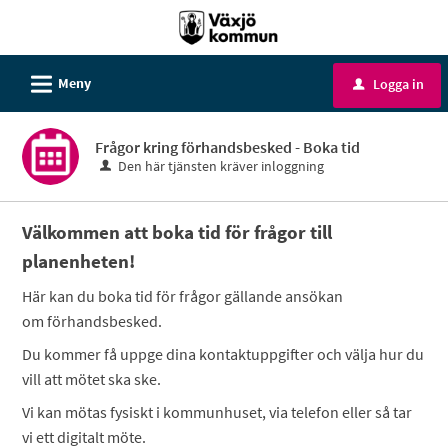
Välkommen
till
e-
L
Meny
Logga in
u
tjänster
-
Frågor kring förhandsbesked - Boka tid
Växjö
Den här tjänsten kräver inloggning
kommun
Välkommen att boka tid för frågor till
planenheten!
Här kan du boka tid för frågor gällande ansökan
om förhandsbesked.
Du kommer få uppge dina kontaktuppgifter och välja hur du
vill att mötet ska ske.
Vi kan mötas fysiskt i kommunhuset, via telefon eller så tar
vi ett digitalt möte.