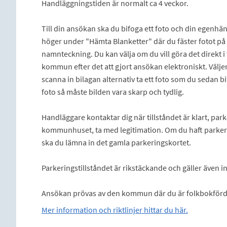
Handläggningstiden är normalt ca 4 veckor.
Till din ansökan ska du bifoga ett foto och din egenhä
höger under "Hämta Blanketter" där du fäster fotot på
namnteckning. Du kan välja om du vill göra det direkt i t
kommun efter det att gjort ansökan elektroniskt. Väljer
scanna in bilagan alternativ ta ett foto som du sedan b
foto så måste bilden vara skarp och tydlig.
Handläggare kontaktar dig när tillståndet är klart, park
kommunhuset, ta med legitimation. Om du haft parkeri
ska du lämna in det gamla parkeringskortet.
Parkeringstillståndet är rikstäckande och gäller även 
Ansökan prövas av den kommun där du är folkbokförd
Mer information och riktlinjer hittar du här.