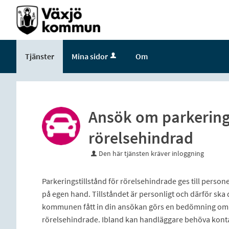
Välkommen
till
e-
tjänster
Tjänster
Mina sidor
Om
-
Växjö
kommun
Ansök om parkerings
rörelsehindrad
Den här tjänsten kräver inloggning
Parkeringstillstånd för rörelsehindrade ges till persone
på egen hand. Tillståndet är personligt och därför s
kommunen fått in din ansökan görs en bedömning om du 
rörelsehindrade. Ibland kan handläggare behöva kontak