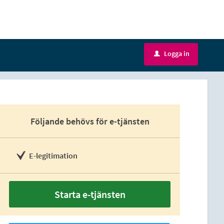
Logga in
u
Följande behövs för e-tjänsten
E-legitimation
Starta e-tjänsten