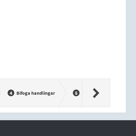
Bifoga handlingar
Samtycken
S