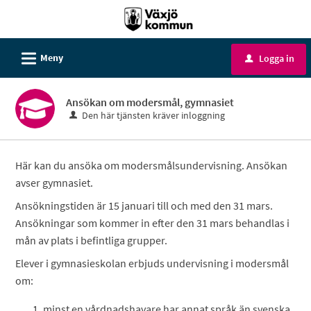
Välkommen
till
e-
L
Meny
Logga in
u
tjänster
-
Ansökan om modersmål, gymnasiet
Växjö
Den här tjänsten kräver inloggning
kommun
Här kan du ansöka om modersmålsundervisning. Ansökan
avser gymnasiet.
Ansökningstiden är 15 januari till och med den 31 mars.
Ansökningar som kommer in efter den 31 mars behandlas i
mån av plats i befintliga grupper.
Elever i gymnasieskolan erbjuds undervisning i modersmål
om:
minst en vårdnadshavare har annat språk än svenska