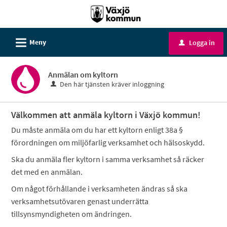
Välkommen
till
e-
L
Meny
Logga in
u
tjänster
-
Anmälan om kyltorn
Växjö
Den här tjänsten kräver inloggning
kommun
Välkommen att anmäla kyltorn i Växjö kommun!
Du måste anmäla om du har ett kyltorn enligt 38a §
förordningen om miljöfarlig verksamhet och hälsoskydd.
Ska du anmäla fler kyltorn i samma verksamhet så räcker
det med en anmälan.
Om något förhållande i verksamheten ändras så ska
verksamhetsutövaren genast underrätta
tillsynsmyndigheten om ändringen.