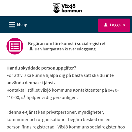
Välkommen
till
e-
L
Meny
Logga in
u
tjänster
-
Begäran om förekomst i socialregistret
Växjö
Den här tjänsten kräver inloggning
kommun
Har du skyddade personuppgifter?
För att vi ska kunna hjälpa dig på bästa sätt ska du
inte
använda denna e-tjänst.
Kontakta i stället Växjö kommuns Kontaktcenter på 0470-
410 00, så hjälper vi dig personligen.
I denna e-tjänst kan privatpersoner, myndigheter,
kommuner och organisationer begära besked om en
person finns registrerad i Växjö kommuns socialregister hos