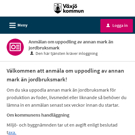
Välkommen
till
e-
L
Meny
Logga in
u
tjänster
-
Anmälan om uppodling av annan mark än
Växjö
jordbruksmark
kommun
Den här tjänsten kräver inloggning
Välkommen att anmäla om uppodling av annan
mark än jordbruksmark!
Om du ska uppodla annan mark än jordbruksmark för
produktion av foder, livsmedel eller liknande så behöver du
lämna in en anmälan senast sex veckor innan du startar.
Om kommunens handläggning
Miljö- och byggnämnden tar ut en avgift enligt beslutad
t
axa.