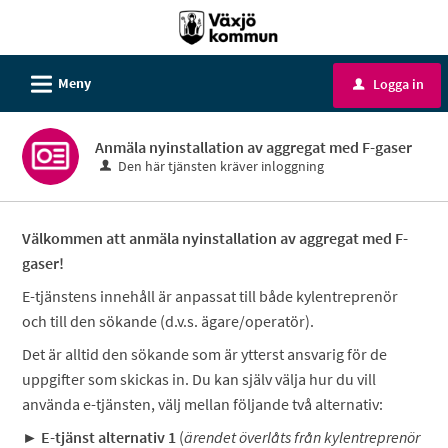
Välkommen
till
e-
L
Meny
Logga in
u
tjänster
-
Anmäla nyinstallation av aggregat med F-gaser
Växjö
Den här tjänsten kräver inloggning
kommun
Välkommen att anmäla nyinstallation av aggregat med F-
gaser!
E-tjänstens innehåll är anpassat till både kylentreprenör
och till den sökande (d.v.s. ägare/operatör).
Det är alltid den sökande som är ytterst ansvarig för de
uppgifter som skickas in. Du kan själv välja hur du vill
använda e-tjänsten, välj mellan följande två alternativ:
► E-tjänst alternativ 1
(
ärendet överlåts från kylentreprenör