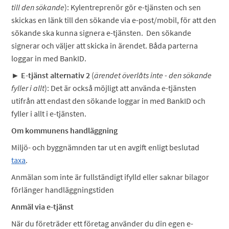
till den sökande
): Kylentreprenör gör e-tjänsten och sen
skickas en länk till den sökande via e-post/mobil, för att den
sökande ska kunna signera e-tjänsten. Den sökande
signerar och väljer att skicka in ärendet. Båda parterna
loggar in med BankID.
► E-tjänst alternativ 2
(
ärendet överlåts inte - den sökande
fyller i allt
): Det är också möjligt att använda e-tjänsten
utifrån att endast den sökande loggar in med BankID och
fyller i allt i e-tjänsten.
Om kommunens handläggning
Miljö- och byggnämnden tar ut en avgift enligt beslutad
taxa
.
Anmälan som inte är fullständigt ifylld eller saknar bilagor
förlänger handläggningstiden
Anmäl via e-tjänst
När du företräder ett företag använder du din egen e-