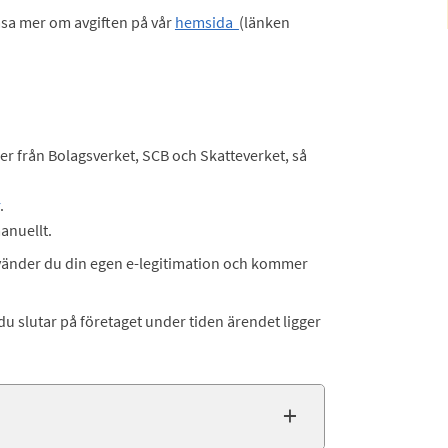
 läsa mer om avgiften på vår
hemsida
(länken
ter från Bolagsverket, SCB och Skatteverket, så
.
manuellt.
vänder du din egen e-legitimation och kommer
du slutar på företaget under tiden ärendet ligger