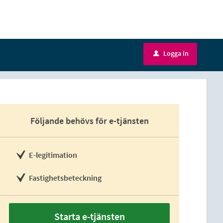
Logga in
u
Följande behövs för e-tjänsten
E-legitimation
Fastighetsbeteckning
Starta e-tjänsten