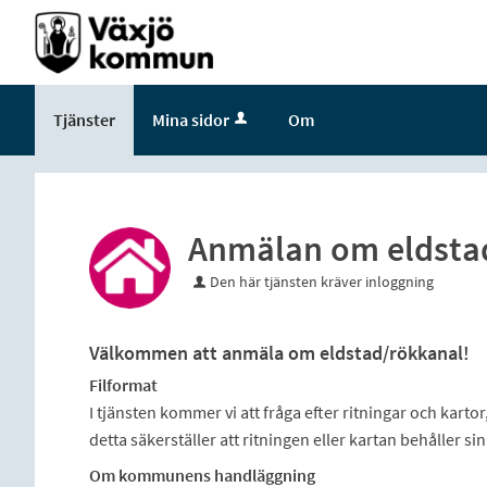
Välkommen
till
e-
tjänster
Tjänster
Mina sidor
Om
-
Växjö
kommun
Anmälan om eldsta
Den här tjänsten kräver inloggning
Välkommen att anmäla om eldstad/rökkanal!
Filformat
I tjänsten kommer vi att fråga efter ritningar och kartor
detta säkerställer att ritningen eller kartan behåller sin
Om kommunens handläggning