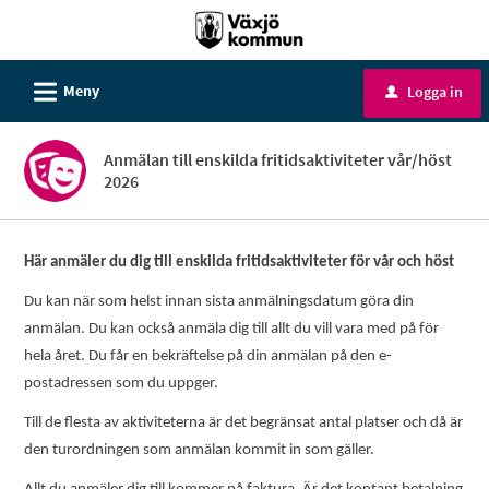
Välkommen
till
e-
L
Meny
Logga in
u
tjänster
-
Anmälan till enskilda fritidsaktiviteter vår/höst
Växjö
2026
kommun
Här anmäler du dig till enskilda fritidsaktiviteter för vår och höst
Du kan när som helst innan sista anmälningsdatum göra din
anmälan. Du kan också anmäla dig till allt du vill vara med på för
hela året. Du får en bekräftelse på din anmälan på den e-
postadressen som du uppger.
Till de flesta av aktiviteterna är det begränsat antal platser och då är
den turordningen som anmälan kommit in som gäller.