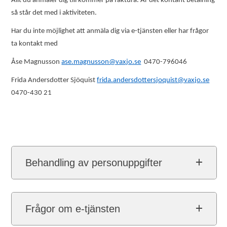
Allt du anmäler dig till kommer på faktura. Är det kontant betalning
så står det med i aktiviteten.
Har du inte möjlighet att anmäla dig via e-tjänsten eller har frågor
ta kontakt med
Åse Magnusson
ase.magnusson@vaxjo.se
0470-796046
Frida Andersdotter Sjöquist
frida.andersdottersjoquist@vaxjo.se
0470-430 21
Behandling av personuppgifter
Frågor om e-tjänsten