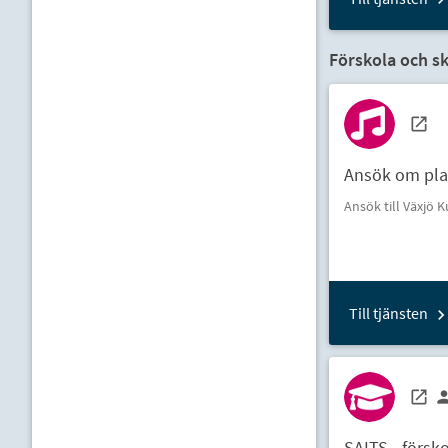
Förskola och sk
Ansök om plat
Ansök till Växjö 
Till tjänsten
SAITS - försk