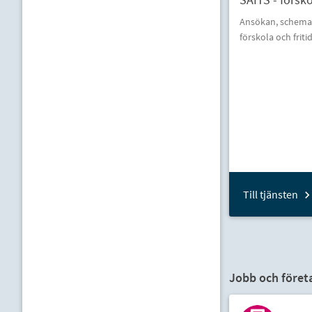
Ansökan, schemah
förskola och frit
Till tjänsten
Jobb och företa