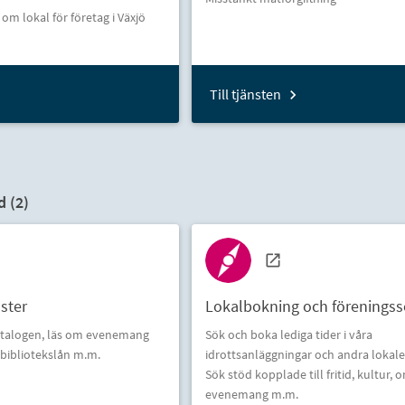
m lokal för företag i Växjö
Till tjänsten
d (
2
)
nster
Lokalbokning och föreningss
katalogen, läs om evenemang
Sök och boka lediga tider i våra
 bibliotekslån m.m.
idrottsanläggningar och andra lokale
Sök stöd kopplade till fritid, kultur,
evenemang m.m.