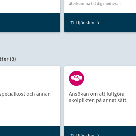
återkomma till dig med svar.
Till tjänsten
ter (
3
)
pecialkost och annan
Ansökan om att fullgöra
skolplikten på annat sätt
Till tjänsten