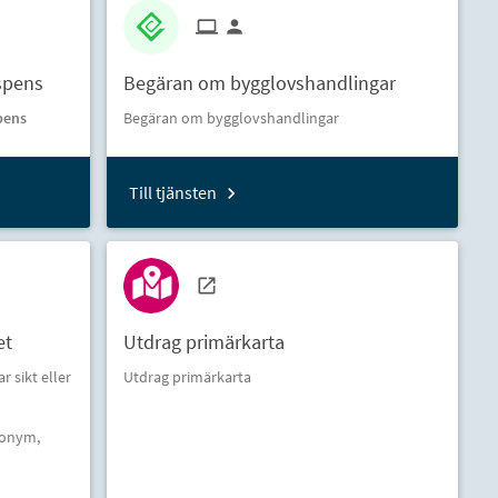
spens
Begäran om bygglovshandlingar
pens
Begäran om bygglovshandlingar
Till tjänsten
et
Utdrag primärkarta
 sikt eller
Utdrag primärkarta
nonym,