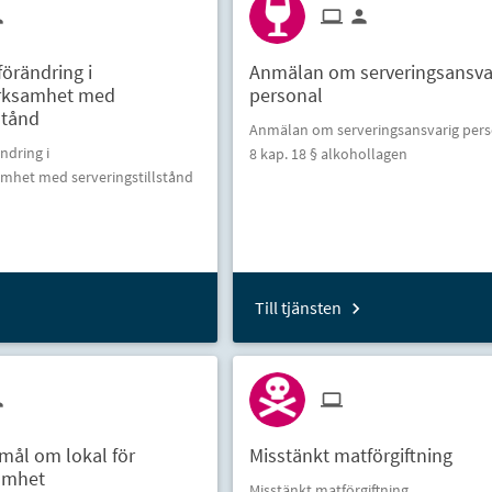
örändring i
Anmälan om serveringsansva
erksamhet med
personal
stånd
Anmälan om serveringsansvarig pers
dring i
8 kap. 18 § alkohollagen
mhet med serveringstillstånd
Till tjänsten
ål om lokal för
Misstänkt matförgiftning
amhet
Misstänkt matförgiftning