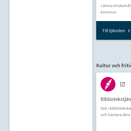
Lämna önskemål o
kommun
Till tjänsten
Kultur och friti
Bibliotekstjä
Sök i biblioteks
och hantera dina