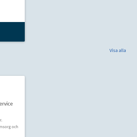
Visa alla
ervice
r.
 omsorg och