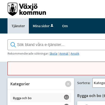
Välkommen
till
e-
tjänster
Tjänster
Mina sidor
Om
-
Växjö
kommun
Rekommenderade sökningar:
Skola
|
Anmäl
|
Ansök
Sortera:
Kategorier
Bygga och bo (
62
Bygga och bo