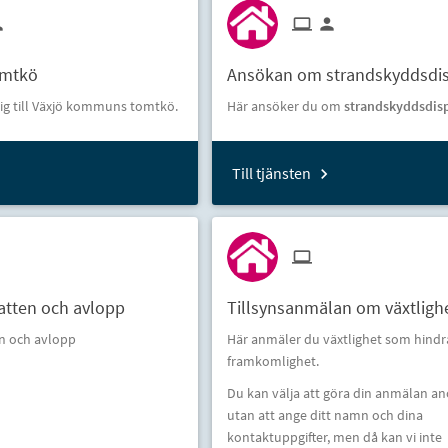
omtkö
Ansökan om strandskyddsdi
ig till Växjö kommuns tomtkö.
Här ansöker du om
strandskyddsdis
Till tjänsten
Vatten och avlopp
Tillsynsanmälan om växtligh
en och avlopp
Här anmäler du växtlighet som hindrar
framkomlighet.
Du kan välja att göra din anmälan a
utan att ange ditt namn och dina
kontaktuppgifter, men då kan vi inte