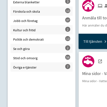
3
Externa blanketter
13
Förskola och skola
Anmäla till t
37
Jobb och företag
Här anmäler du d
2
Kultur och fritid
13
Politik och demokrati
Till tjänsten
2
Se och göra
56
Stöd och omsorg
7
Övriga e-tjänster
Mina sidor - 
Mina sidor - Vatt