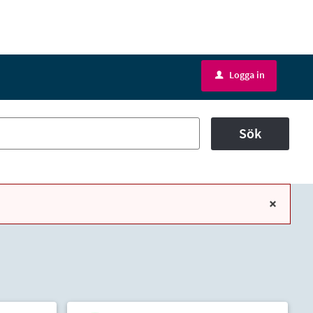
Logga in
u
Sök
x