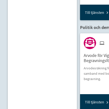
Till tjänsten
Politik och dem
Arvode för Vig
Begravningsfö
Arvodesräkning 
samband med borge
begravning.
Till tjänsten