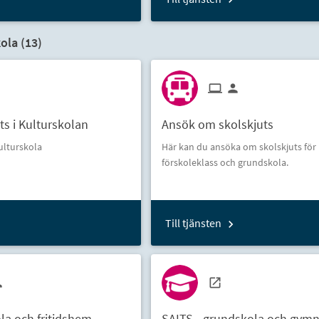
ola (
13
)
s i Kulturskolan
Ansök om skolskjuts
Kulturskola
Här kan du ansöka om skolskjuts för 
förskoleklass och grundskola.
Till tjänsten
ola och fritidshem
SAITS - grundskola och gym