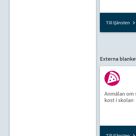
Till tjänsten
Externa blanket
Anmälan om s
kost i skolan
Till tjänsten