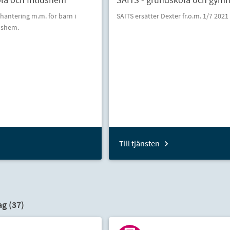
antering m.m. för barn i
SAITS ersätter Dexter fr.o.m. 1/7 2021
idshem.
Till tjänsten
g (
37
)