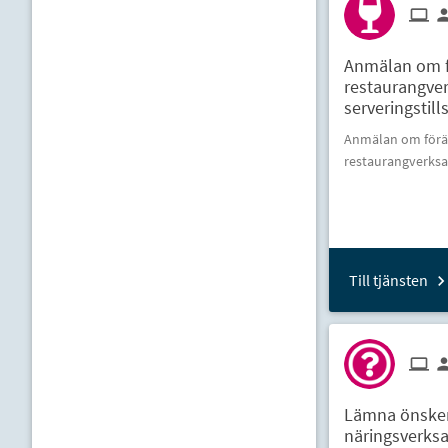
Anmälan om f
restaurangv
serveringstill
Anmälan om förän
restaurangverksa
Till tjänsten
Lämna önskem
näringsverks