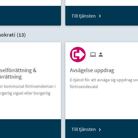
Till tjänsten
okrati (
13
)
selförrättning &
Avsägelse uppdrag
rrättning
E-tjänst för att avsäga sig uppdrag s
för kommunal förtroendeman i
förtroendevald
rlig vigsel eller borgerlig
Till tjänsten